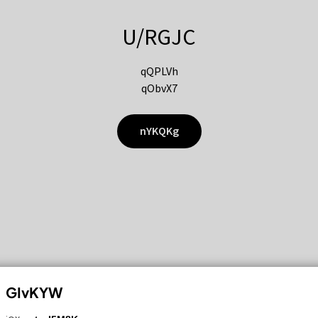
U/RGJC
qQPLVh
qObvX7
nYKQKg
GIvKYW