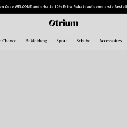
en Code WELCOME und erhalte 10% Extra-Rabatt auf deine erste Bestell
150€ !
Später zahlen
Otrium
home
page
e Chance
Bekleidung
Sport
Schuhe
Accessoires