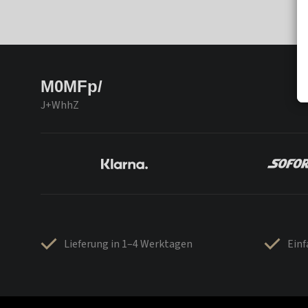
M0MFp/
J+WhhZ
Lieferung in 1–4 Werktagen
Ein