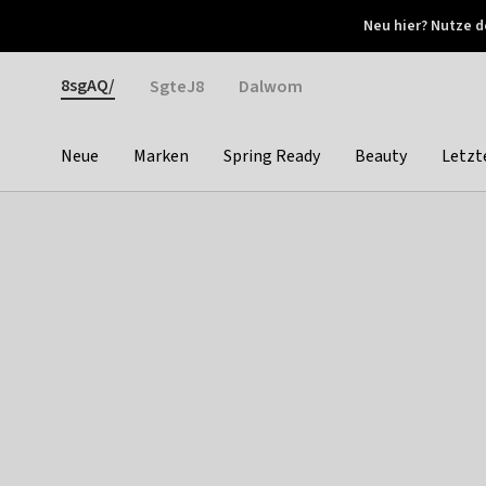
Otrium
Neu hier? Nutze d
Neue Angebote jede Woche
Kostenloser Versand ab 
Gender
8sgAQ/
SgteJ8
Dalwom
Neue
Marken
Spring Ready
Beauty
Letzt
Categories