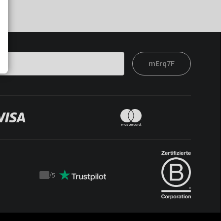
mErq7F
/
5
Trustpilot
score