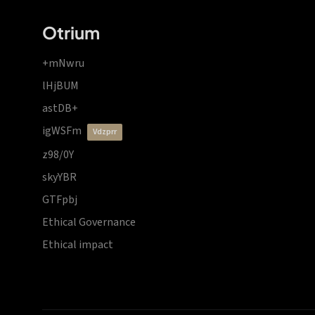
Otrium
+mNwru
lHjBUM
astDB+
igWSFm
vdzprr
z98/0Y
skyYBR
GTFpbj
Ethical Governance
Ethical impact