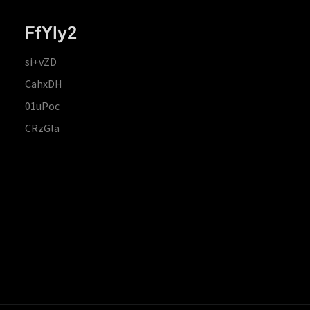
FfYIy2
si+vZD
CahxDH
01uPoc
CRzGla