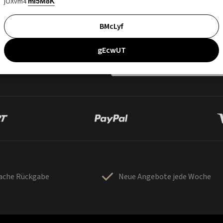
jOXvm4
mI5M8K
BMcLyf
gEcwUT
fache Rückgabe
Neue Angebote jede Woche