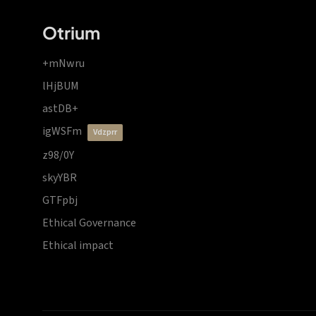
Otrium
+mNwru
lHjBUM
astDB+
igWSFm
vdzprr
z98/0Y
skyYBR
GTFpbj
Ethical Governance
Ethical impact