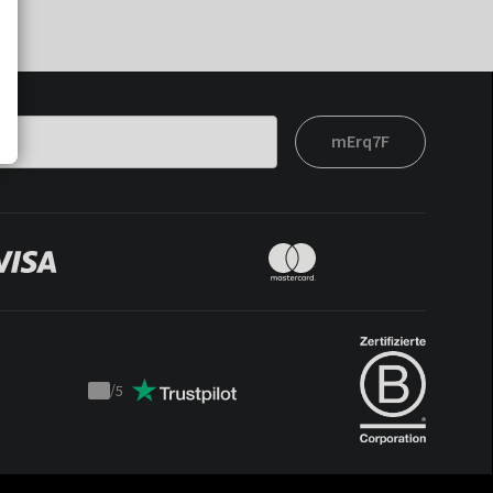
mErq7F
/
5
Trustpilot
score