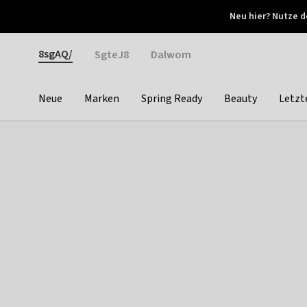
Otrium
Neu hier? Nutze d
Neue Angebote jede Woche
Kostenloser Versand ab 
Gender
8sgAQ/
SgteJ8
Dalwom
Neue
Marken
Spring Ready
Beauty
Letzt
Categories