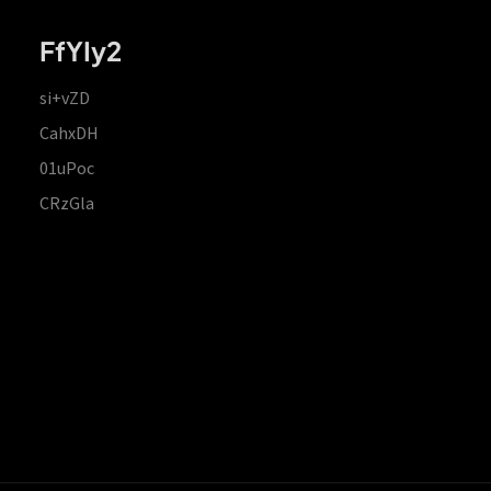
FfYIy2
si+vZD
CahxDH
01uPoc
CRzGla