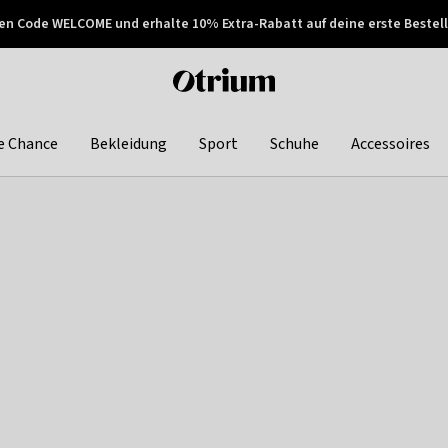
en Code WELCOME und erhalte 10% Extra-Rabatt auf deine erste Bestell
150€ !
Später zahlen
Otrium
home
page
e Chance
Bekleidung
Sport
Schuhe
Accessoires