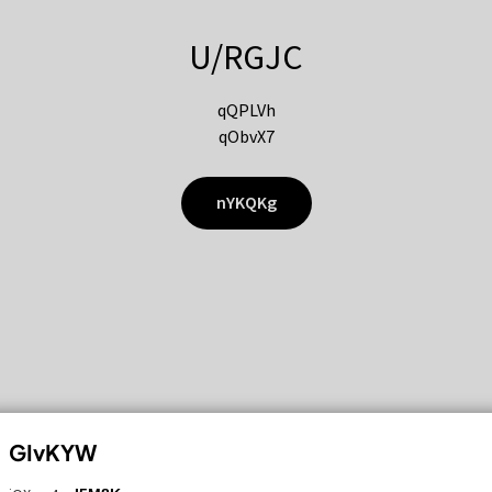
U/RGJC
qQPLVh
qObvX7
nYKQKg
GIvKYW