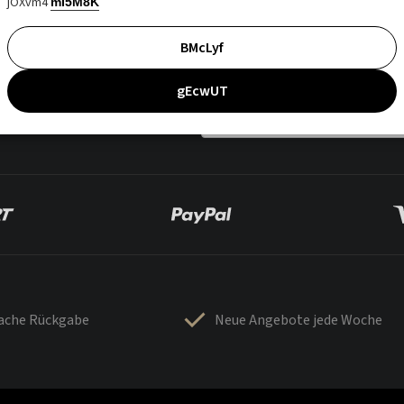
jOXvm4
mI5M8K
BMcLyf
gEcwUT
fache Rückgabe
Neue Angebote jede Woche