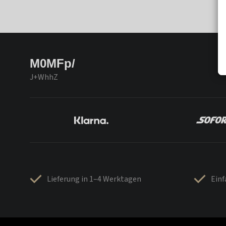
M0MFp/
J+WhhZ
Lieferung in 1–4 Werktagen
Ein