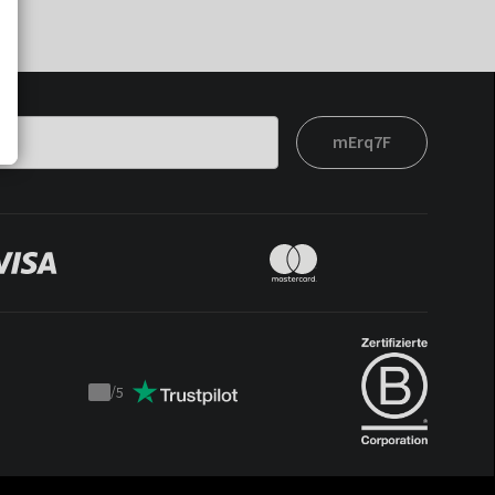
mErq7F
/
5
Trustpilot
score