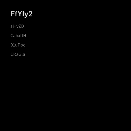
FfYIy2
si+vZD
CahxDH
01uPoc
CRzGla