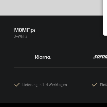
M0MFp/
J+WhhZ
Lieferung in 1–4 Werktagen
Ein