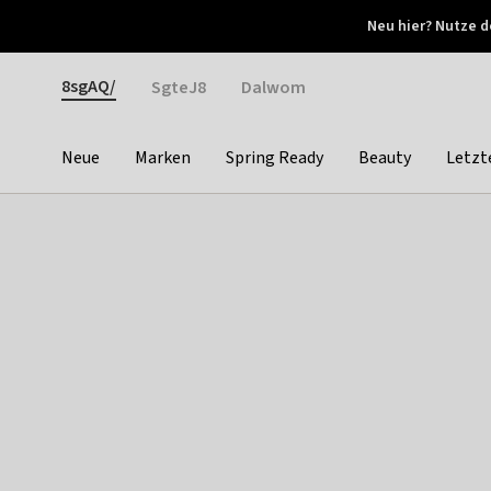
Otrium
Neu hier? Nutze d
Neue Angebote jede Woche
Kostenloser Versand ab 
Gender
8sgAQ/
SgteJ8
Dalwom
Neue
Marken
Spring Ready
Beauty
Letzt
Categories