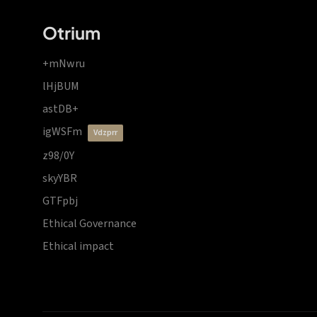
Otrium
+mNwru
lHjBUM
astDB+
igWSFm
vdzprr
z98/0Y
skyYBR
GTFpbj
Ethical Governance
Ethical impact