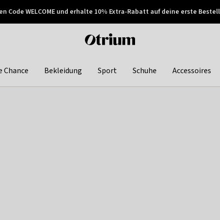
en Code WELCOME und erhalte 10% Extra-Rabatt auf deine erste Bestell
150€ !
Später zahlen
Otrium
home
page
e Chance
Bekleidung
Sport
Schuhe
Accessoires