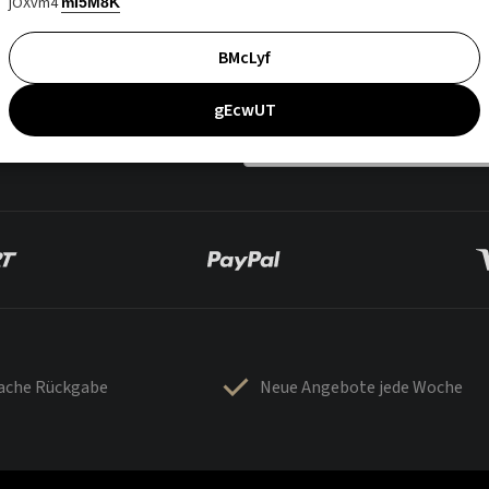
jOXvm4
mI5M8K
BMcLyf
gEcwUT
fache Rückgabe
Neue Angebote jede Woche