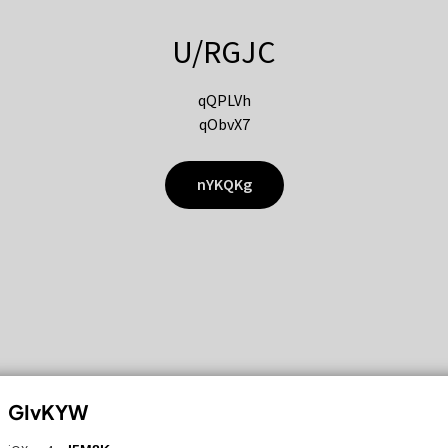
U/RGJC
qQPLVh
qObvX7
nYKQKg
GIvKYW