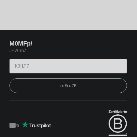
M0MFp/
J+WhhZ
mErq7F
/
5
Trustpilot
score