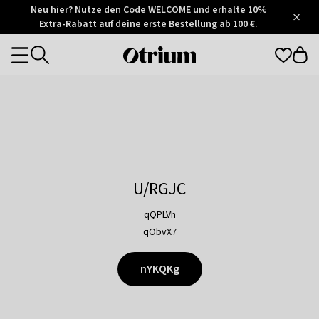
Otrium
Neu hier? Nutze den Code WELCOME und erhalte 10%
/
5
Extra-Rabatt auf deine erste Bestellung ab 100 €.
Trustpilot
score
Otrium
Categories
home
page
U/RGJC
qQPLVh
qObvX7
nYKQKg