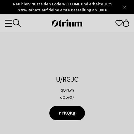
Otrium
Neu hier? Nutze den Code WELCOME und erhalte 10%
/
5
Extra-Rabatt auf deine erste Bestellung ab 100 €.
Trustpilot
score
Otrium
Categories
home
page
U/RGJC
qQPLVh
qObvX7
nYKQKg