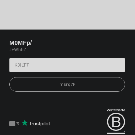
M0MFp/
J+WhhZ
mErq7F
/
5
Trustpilot
score