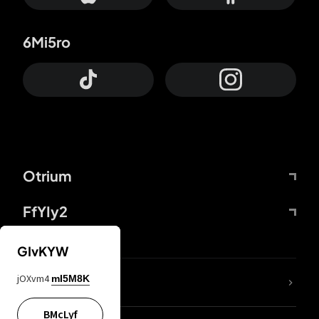
6Mi5ro
Otrium
FfYIy2
GIvKYW
jOXvm4
mI5M8K
DDcvSo
BMcLyf