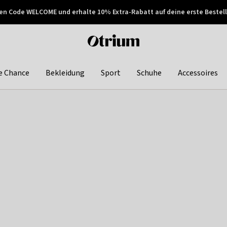
en Code WELCOME und erhalte 10% Extra-Rabatt auf deine erste Bestell
150€ !
Später zahlen
Otrium
home
page
e Chance
Bekleidung
Sport
Schuhe
Accessoires