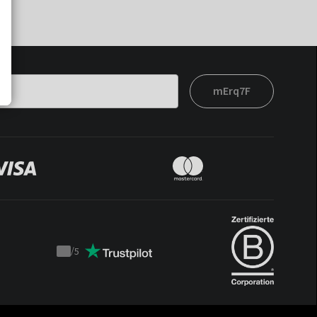
mErq7F
/
5
Trustpilot
score