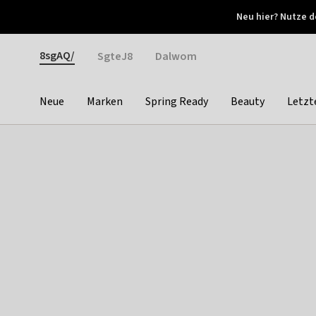
Otrium
Neu hier? Nutze d
Neue Angebote jede Woche
Kostenloser Versand ab 
Gender
8sgAQ/
SgteJ8
Dalwom
Neue
Marken
Spring Ready
Beauty
Letzt
Categories