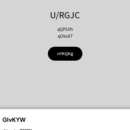
U/RGJC
qQPLVh
qObvX7
nYKQKg
GIvKYW