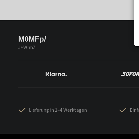
M0MFp/
J+WhhZ
Lieferung in 1–4 Werktagen
Ein