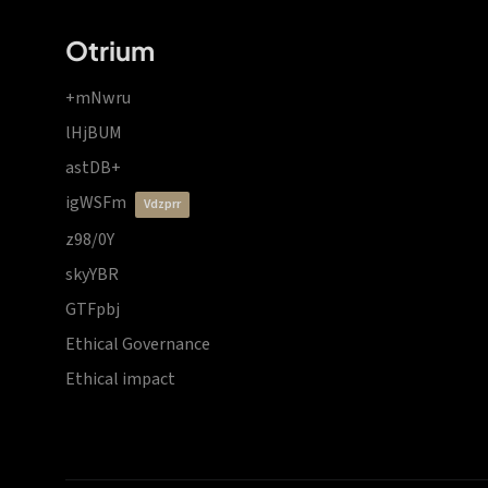
Otrium
+mNwru
lHjBUM
astDB+
igWSFm
vdzprr
z98/0Y
skyYBR
GTFpbj
Ethical Governance
Ethical impact