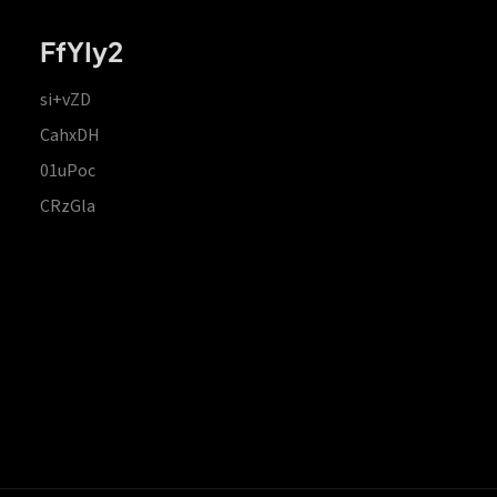
FfYIy2
si+vZD
CahxDH
01uPoc
CRzGla