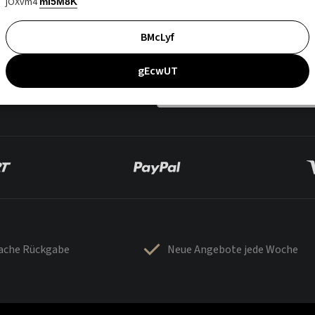
jOXvm4
mI5M8K
BMcLyf
gEcwUT
fache Rückgabe
Neue Angebote jede Woche