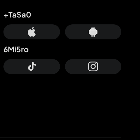
+TaSa0
6Mi5ro