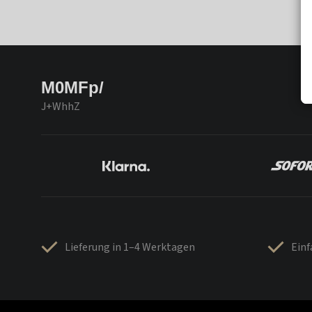
M0MFp/
J+WhhZ
Lieferung in 1–4 Werktagen
Ein