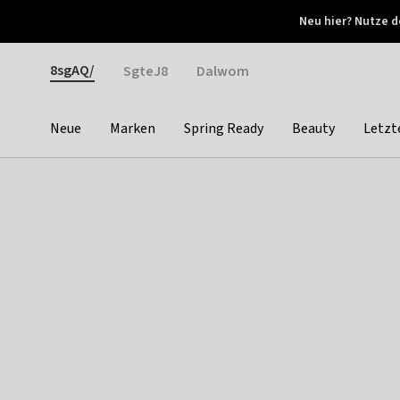
Otrium
Neu hier? Nutze d
Neue Angebote jede Woche
Kostenloser Versand ab 
Gender
8sgAQ/
SgteJ8
Dalwom
Neue
Marken
Spring Ready
Beauty
Letzt
Categories