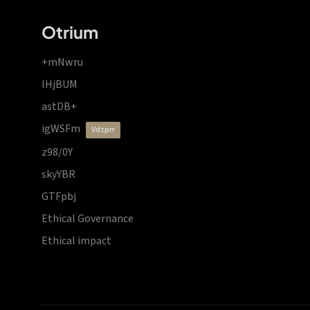
Otrium
+mNwru
lHjBUM
astDB+
igWSFm
vdzprr
z98/0Y
skyYBR
GTFpbj
Ethical Governance
Ethical impact