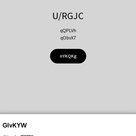
U/RGJC
qQPLVh
qObvX7
nYKQKg
GIvKYW