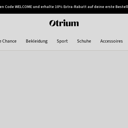
en Code WELCOME und erhalte 10% Extra-Rabatt auf deine erste Bestell
150€ !
Später zahlen
Otrium
home
page
e Chance
Bekleidung
Sport
Schuhe
Accessoires