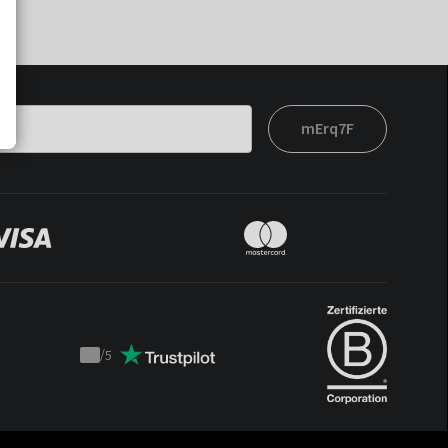
mErq7F
/
5
Trustpilot
score