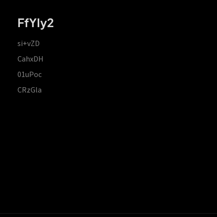
FfYIy2
si+vZD
CahxDH
01uPoc
CRzGla