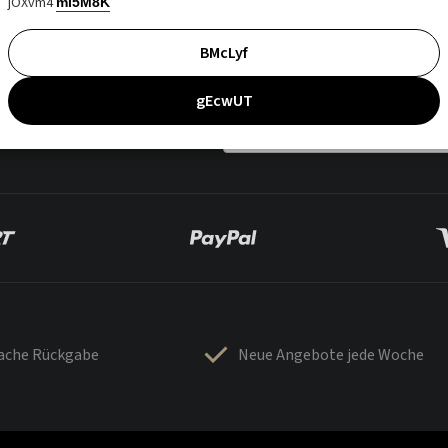
jOXvm4
mI5M8K
BMcLyf
gEcwUT
fache Rückgabe
Neue Angebote jede Woche