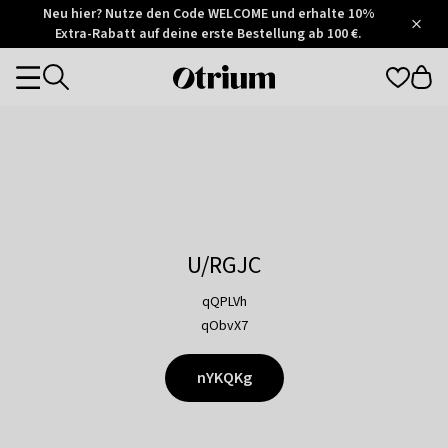
Otrium
Neu hier? Nutze den Code WELCOME und erhalte 10%
/
5
Extra-Rabatt auf deine erste Bestellung ab 100 €.
Trustpilot
score
Otrium
Categories
home
page
U/RGJC
qQPLVh
qObvX7
nYKQKg