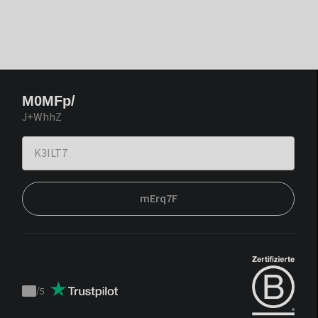
M0MFp/
J+WhhZ
mErq7F
/
5
Trustpilot
score