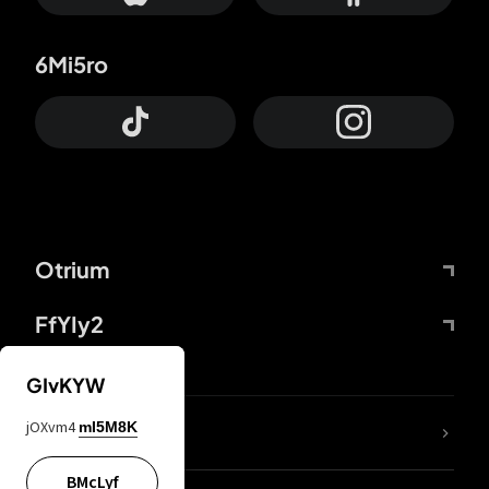
6Mi5ro
Otrium
FfYIy2
GIvKYW
jOXvm4
mI5M8K
DDcvSo
BMcLyf