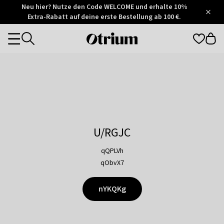
Otrium
Neu hier? Nutze den Code WELCOME und erhalte 10%
/
5
Extra-Rabatt auf deine erste Bestellung ab 100 €.
Trustpilot
score
Otrium
Categories
home
page
U/RGJC
qQPLVh
qObvX7
nYKQKg