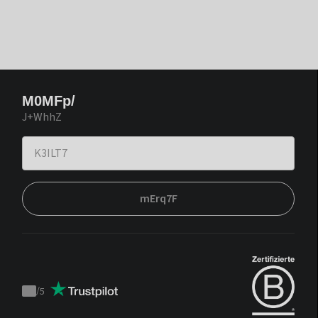
M0MFp/
J+WhhZ
mErq7F
/
5
Trustpilot
score