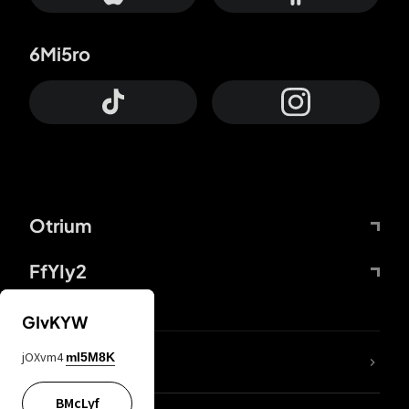
6Mi5ro
Otrium
FfYIy2
GIvKYW
jOXvm4
mI5M8K
DDcvSo
BMcLyf