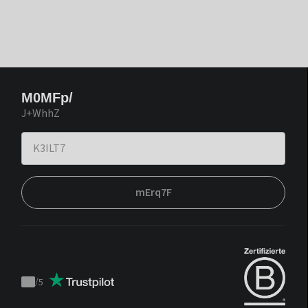
M0MFp/
J+WhhZ
mErq7F
/
5
Trustpilot
score