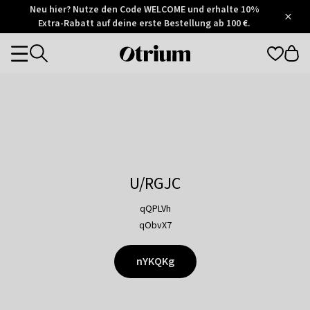
Otrium
Neu hier? Nutze den Code WELCOME und erhalte 10%
/
5
Extra-Rabatt auf deine erste Bestellung ab 100 €.
Trustpilot
score
Otrium
Categories
home
page
U/RGJC
qQPLVh
qObvX7
nYKQKg