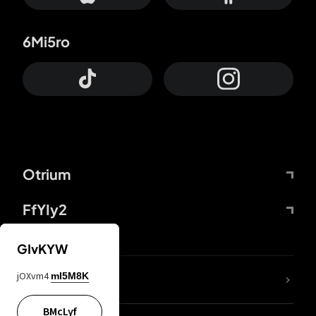
6Mi5ro
Otrium
FfYIy2
GIvKYW
jOXvm4
mI5M8K
DDcvSo
BMcLyf