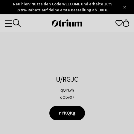
Otrium
Neu hier? Nutze den Code WELCOME und erhalte 10%
/
5
Extra-Rabatt auf deine erste Bestellung ab 100 €.
Trustpilot
score
Otrium
Categories
home
page
U/RGJC
qQPLVh
qObvX7
nYKQKg