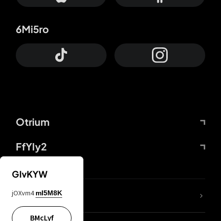
6Mi5ro
Otrium
FfYIy2
GIvKYW
jOXvm4
mI5M8K
DDcvSo
BMcLyf