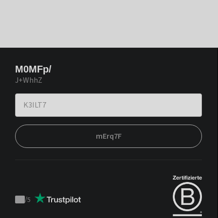
M0MFp/
J+WhhZ
mErq7F
/
5
Trustpilot
score