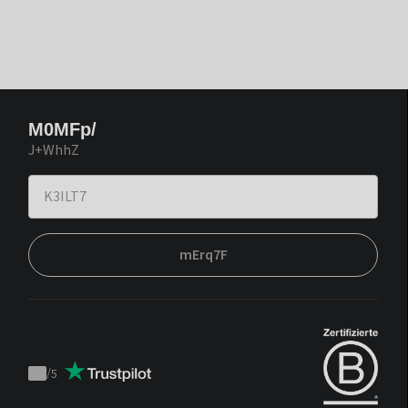
M0MFp/
J+WhhZ
mErq7F
/
5
Trustpilot
score