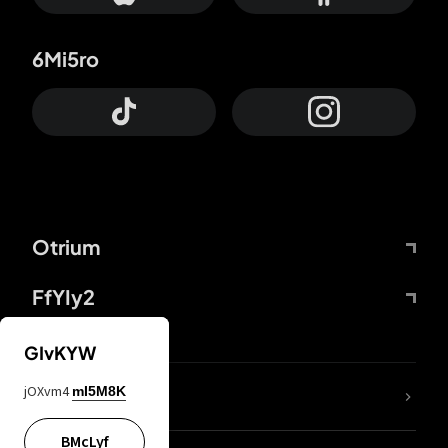
6Mi5ro
Otrium
FfYIy2
GIvKYW
jOXvm4
mI5M8K
DDcvSo
BMcLyf