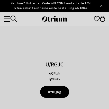
Otrium
Neu hier? Nutze den Code WELCOME und erhalte 10%
/
5
Extra-Rabatt auf deine erste Bestellung ab 100 €.
Trustpilot
score
Otrium
Categories
home
page
U/RGJC
qQPLVh
qObvX7
nYKQKg