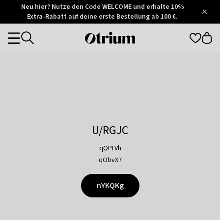
Otrium
Neu hier? Nutze den Code WELCOME und erhalte 10%
/
5
Extra-Rabatt auf deine erste Bestellung ab 100 €.
Trustpilot
score
Otrium
Categories
home
page
U/RGJC
qQPLVh
qObvX7
nYKQKg