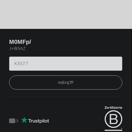
M0MFp/
J+WhhZ
mErq7F
/
5
Trustpilot
score