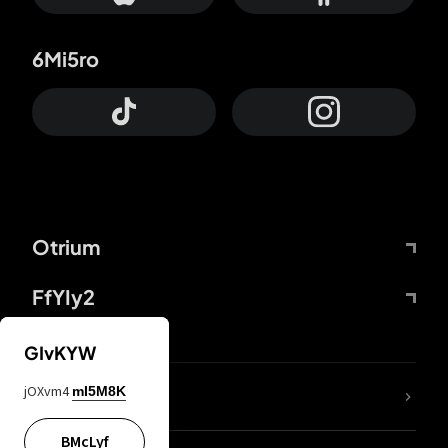
6Mi5ro
Otrium
FfYIy2
GIvKYW
jOXvm4
mI5M8K
DDcvSo
BMcLyf