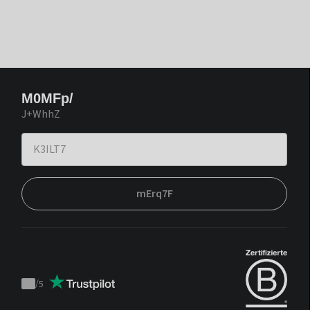
M0MFp/
J+WhhZ
mErq7F
/
5
Trustpilot
score