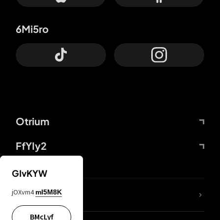
6Mi5ro
Otrium
FfYIy2
GIvKYW
jOXvm4
mI5M8K
DDcvSo
BMcLyf