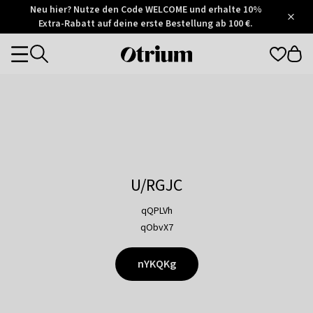
Otrium
Neu hier? Nutze den Code WELCOME und erhalte 10%
/
5
Extra-Rabatt auf deine erste Bestellung ab 100 €.
Trustpilot
score
Otrium
Categories
home
page
U/RGJC
qQPLVh
qObvX7
nYKQKg