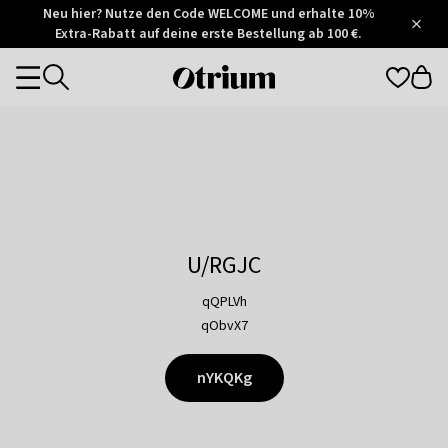
Otrium
Neu hier? Nutze den Code WELCOME und erhalte 10%
/
5
Extra-Rabatt auf deine erste Bestellung ab 100 €.
Trustpilot
score
Otrium
Categories
home
page
U/RGJC
qQPLVh
qObvX7
nYKQKg