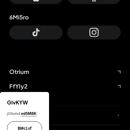
6Mi5ro
Otrium
FfYIy2
GIvKYW
jOXvm4
mI5M8K
DDcvSo
BMcLyf