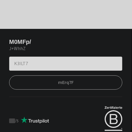
M0MFp/
J+WhhZ
mErq7F
/
5
Trustpilot
score