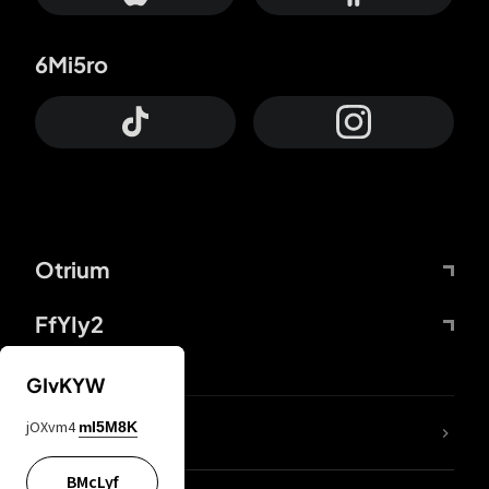
6Mi5ro
Otrium
FfYIy2
GIvKYW
jOXvm4
mI5M8K
DDcvSo
BMcLyf