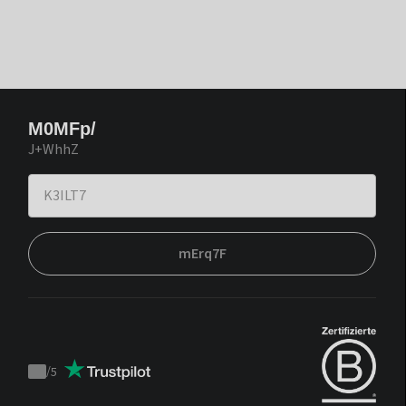
M0MFp/
J+WhhZ
mErq7F
/
5
Trustpilot
score