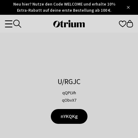
Otrium
Neu hier? Nutze den Code WELCOME und erhalte 10%
/
5
Extra-Rabatt auf deine erste Bestellung ab 100 €.
Trustpilot
score
Otrium
Categories
home
page
U/RGJC
qQPLVh
qObvX7
nYKQKg