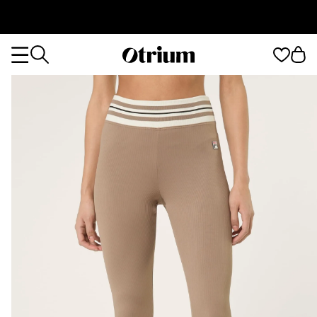
Otrium
Otrium
home
page