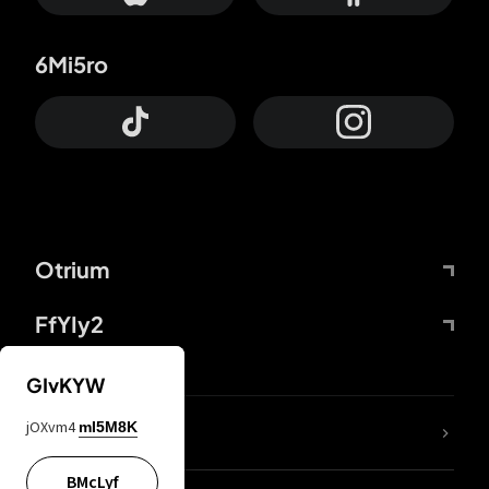
6Mi5ro
Otrium
FfYIy2
GIvKYW
jOXvm4
mI5M8K
DDcvSo
BMcLyf