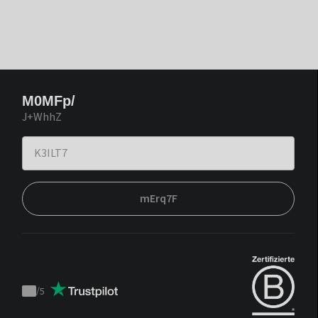
M0MFp/
J+WhhZ
mErq7F
/
5
Trustpilot
score