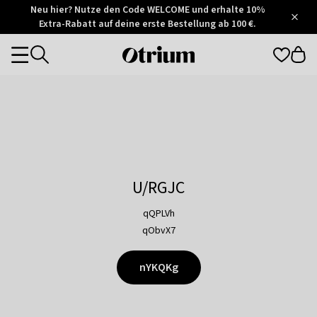
Otrium
Neu hier? Nutze den Code WELCOME und erhalte 10%
/
5
Extra-Rabatt auf deine erste Bestellung ab 100 €.
Trustpilot
score
Otrium
Categories
home
page
U/RGJC
qQPLVh
qObvX7
nYKQKg