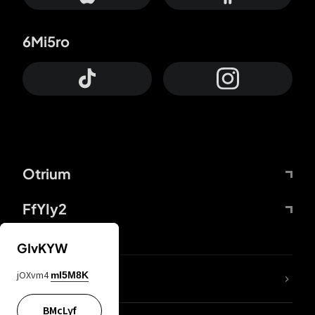
6Mi5ro
Otrium
FfYIy2
GIvKYW
jOXvm4
mI5M8K
DDcvSo
BMcLyf