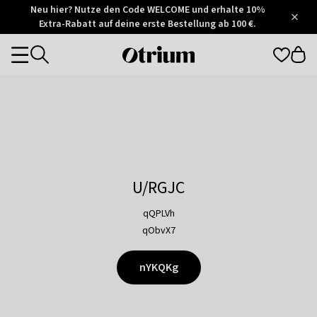
Otrium
Neu hier? Nutze den Code WELCOME und erhalte 10%
/
5
Extra-Rabatt auf deine erste Bestellung ab 100 €.
Trustpilot
score
Otrium
Categories
home
page
U/RGJC
qQPLVh
qObvX7
nYKQKg