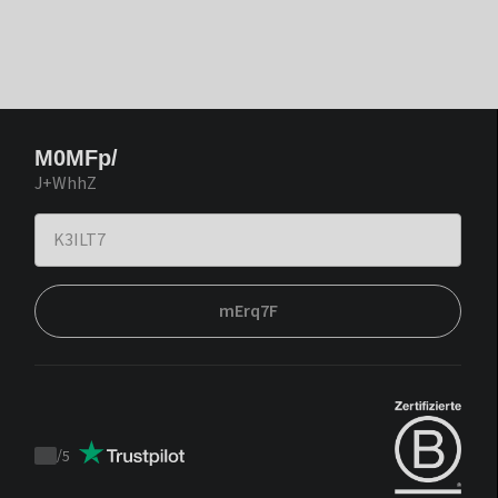
M0MFp/
J+WhhZ
mErq7F
/
5
Trustpilot
score