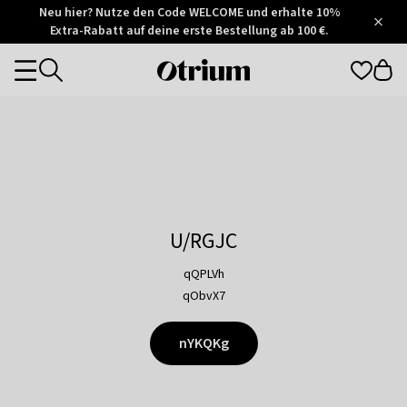
Otrium
Neu hier? Nutze den Code WELCOME und erhalte 10%
/
5
Extra-Rabatt auf deine erste Bestellung ab 100 €.
Trustpilot
score
Otrium
Categories
home
page
U/RGJC
qQPLVh
qObvX7
nYKQKg