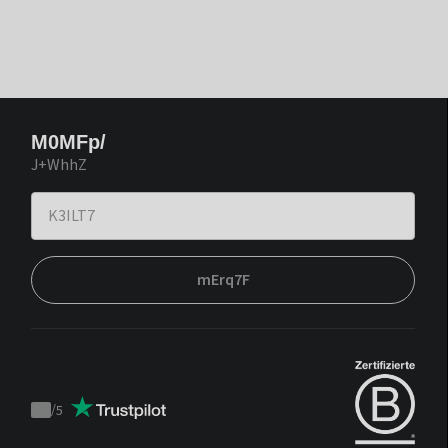
M0MFp/
J+WhhZ
mErq7F
/
5
Trustpilot
score