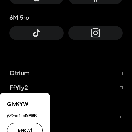
6Mi5ro
Otrium
FfYIy2
GIvKYW
jOXvm4
mI5M8K
DDcvSo
BMcLyf