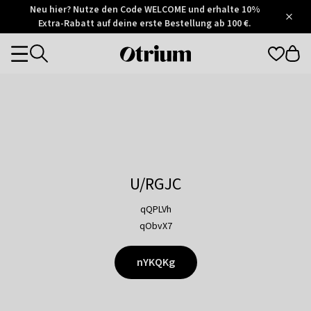
Otrium
Neu hier? Nutze den Code WELCOME und erhalte 10%
/
5
Extra-Rabatt auf deine erste Bestellung ab 100 €.
Trustpilot
score
Otrium
Categories
home
page
U/RGJC
qQPLVh
qObvX7
nYKQKg