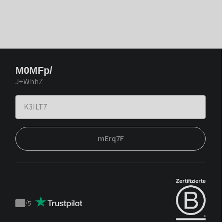
M0MFp/
J+WhhZ
mErq7F
/
5
Trustpilot
score