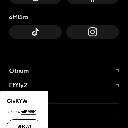
6Mi5ro
Otrium
FfYIy2
GIvKYW
jOXvm4
mI5M8K
DDcvSo
BMcLyf