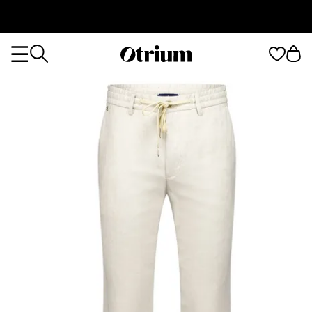
Otrium
Otrium
home
page