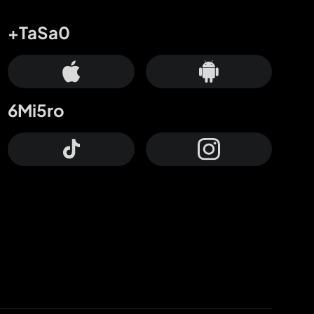
+TaSa0
6Mi5ro