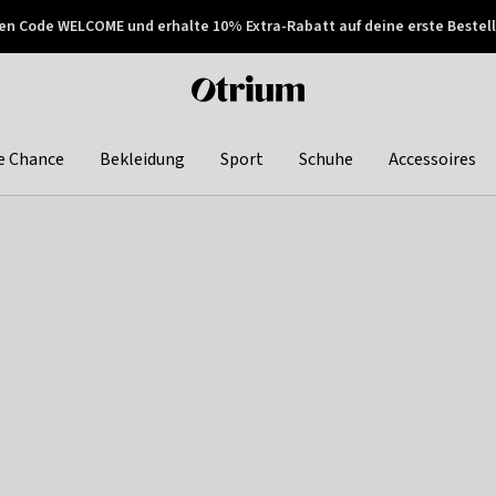
en Code WELCOME und erhalte 10% Extra-Rabatt auf deine erste Bestell
150€ !
Später zahlen
Otrium
home
page
e Chance
Bekleidung
Sport
Schuhe
Accessoires