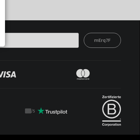
mErq7F
/
5
Trustpilot
score