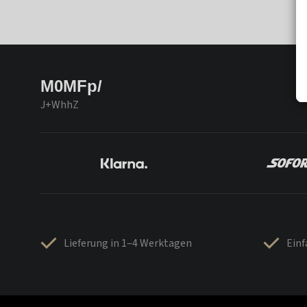
M0MFp/
J+WhhZ
Lieferung in 1–4 Werktagen
Ein