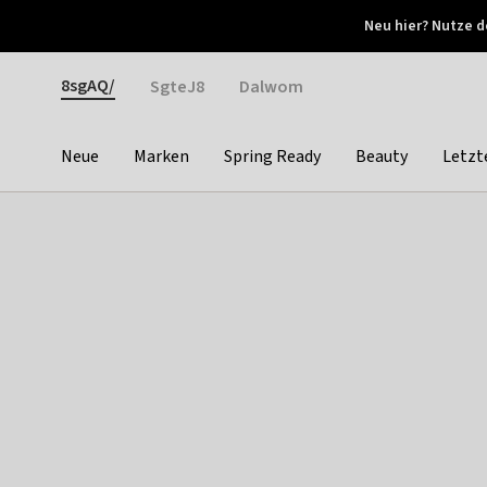
Otrium
Neu hier? Nutze d
Neue Angebote jede Woche
Kostenloser Versand ab 
Gender
8sgAQ/
SgteJ8
Dalwom
Neue
Marken
Spring Ready
Beauty
Letzt
Categories