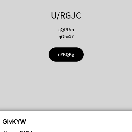
U/RGJC
qQPLVh
qObvX7
nYKQKg
GIvKYW