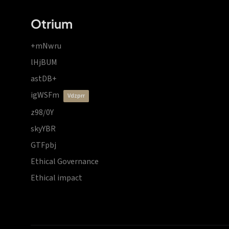
Otrium
+mNwru
lHjBUM
astDB+
igWSFm
vdzprr
z98/0Y
skyYBR
GTFpbj
Ethical Governance
Ethical impact