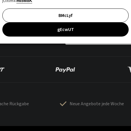
jOXvm4
mI5M8K
BMcLyf
gEcwUT
fache Rückgabe
Neue Angebote jede Woche