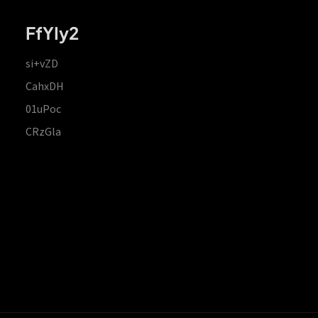
FfYIy2
si+vZD
CahxDH
01uPoc
CRzGla