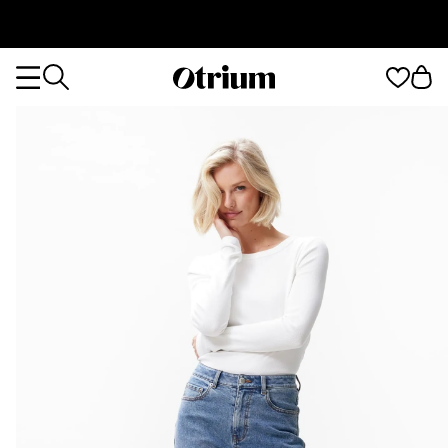
Otrium
Otrium
home
page