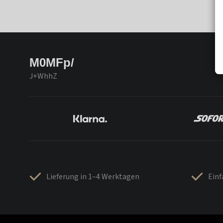
M0MFp/
J+WhhZ
Lieferung in 1–4 Werktagen
Ein