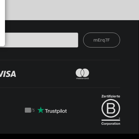
mErq7F
/
5
Trustpilot
score