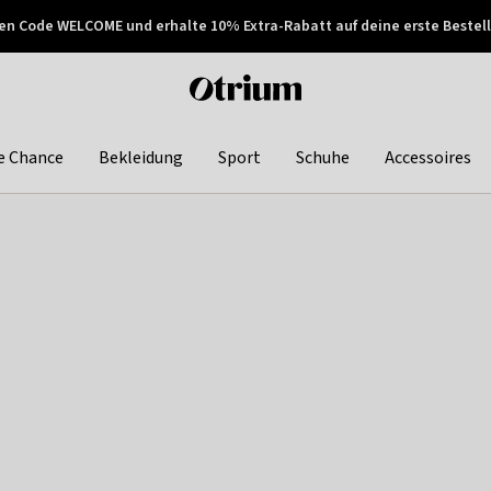
en Code WELCOME und erhalte 10% Extra-Rabatt auf deine erste Bestell
150€ !
Später zahlen
Otrium
home
page
e Chance
Bekleidung
Sport
Schuhe
Accessoires