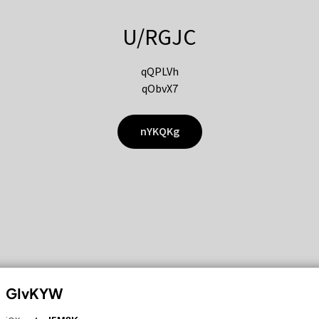
U/RGJC
qQPLVh
qObvX7
nYKQKg
GIvKYW