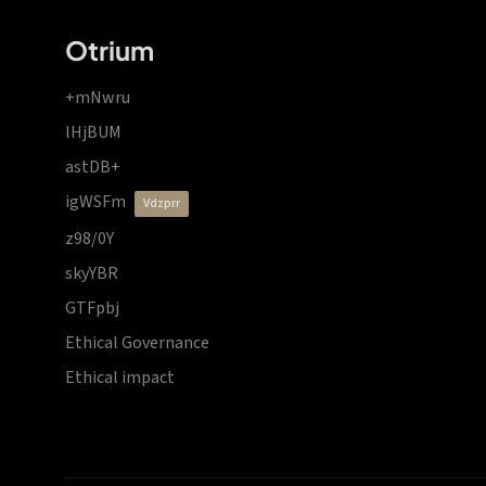
Otrium
+mNwru
lHjBUM
astDB+
igWSFm
vdzprr
z98/0Y
skyYBR
GTFpbj
Ethical Governance
Ethical impact