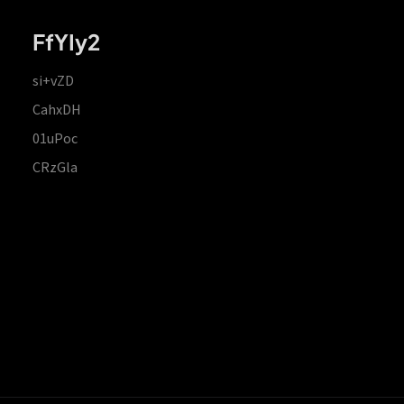
FfYIy2
si+vZD
CahxDH
01uPoc
CRzGla