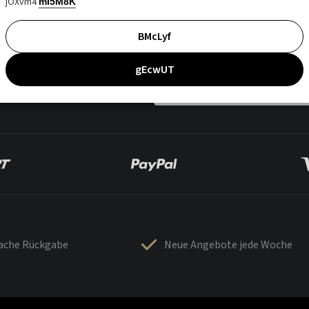
jOXvm4
mI5M8K
BMcLyf
gEcwUT
fache Rückgabe
Neue Angebote jede Woche