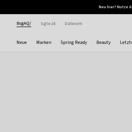
Otrium
Neu hier? Nutze d
Neue Angebote jede Woche
Kostenloser Versand ab 
Gender
8sgAQ/
SgteJ8
Dalwom
Neue
Marken
Spring Ready
Beauty
Letzt
Categories