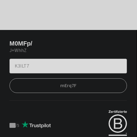
M0MFp/
J+WhhZ
mErq7F
/
5
Trustpilot
score