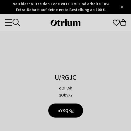
Otrium
Neu hier? Nutze den Code WELCOME und erhalte 10%
/
5
Extra-Rabatt auf deine erste Bestellung ab 100 €.
Trustpilot
score
Otrium
Categories
home
page
U/RGJC
qQPLVh
qObvX7
nYKQKg