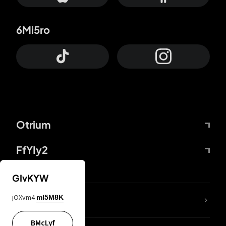
6Mi5ro
Otrium
FfYIy2
GIvKYW
jOXvm4
mI5M8K
DDcvSo
BMcLyf