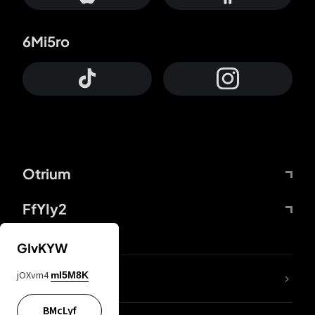
6Mi5ro
Otrium
FfYIy2
GIvKYW
jOXvm4
mI5M8K
DDcvSo
BMcLyf