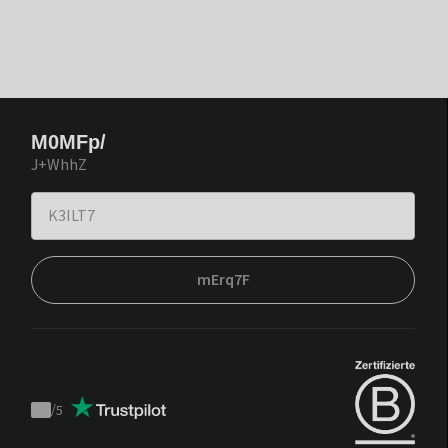
M0MFp/
J+WhhZ
mErq7F
/
5
Trustpilot
score