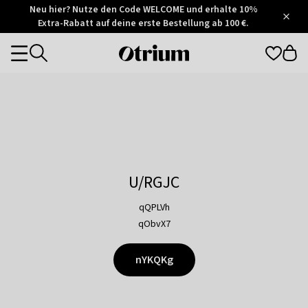
Otrium
Neu hier? Nutze den Code WELCOME und erhalte 10%
/
5
Extra-Rabatt auf deine erste Bestellung ab 100 €.
Trustpilot
score
Otrium
Categories
home
page
U/RGJC
qQPLVh
qObvX7
nYKQKg