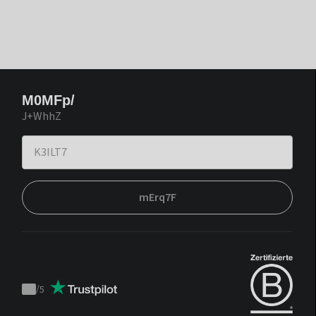
M0MFp/
J+WhhZ
mErq7F
/
5
Trustpilot
score