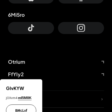
6Mi5ro
Otrium
FfYIy2
GIvKYW
jOXvm4
mI5M8K
DDcvSo
BMcLyf