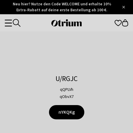
Otrium
Neu hier? Nutze den Code WELCOME und erhalte 10%
/
5
Extra-Rabatt auf deine erste Bestellung ab 100 €.
Trustpilot
score
Otrium
Categories
home
page
U/RGJC
qQPLVh
qObvX7
nYKQKg