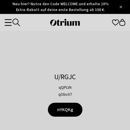
Otrium
Neu hier? Nutze den Code WELCOME und erhalte 10%
/
5
Extra-Rabatt auf deine erste Bestellung ab 100 €.
Trustpilot
score
Otrium
Categories
home
page
U/RGJC
qQPLVh
qObvX7
nYKQKg