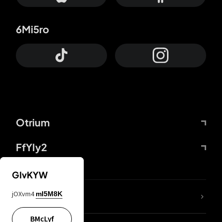
6Mi5ro
Otrium
FfYIy2
GIvKYW
jOXvm4
mI5M8K
DDcvSo
BMcLyf