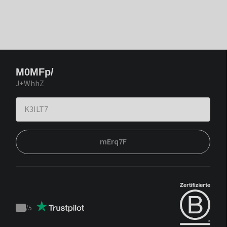
M0MFp/
J+WhhZ
mErq7F
/
5
Trustpilot
score