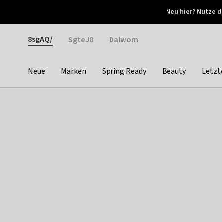
Otrium
Neu hier? Nutze d
Neue Angebote jede Woche
Kostenloser Versand ab 
Gender
8sgAQ/
SgteJ8
Dalwom
Neue
Marken
Spring Ready
Beauty
Letzt
Categories