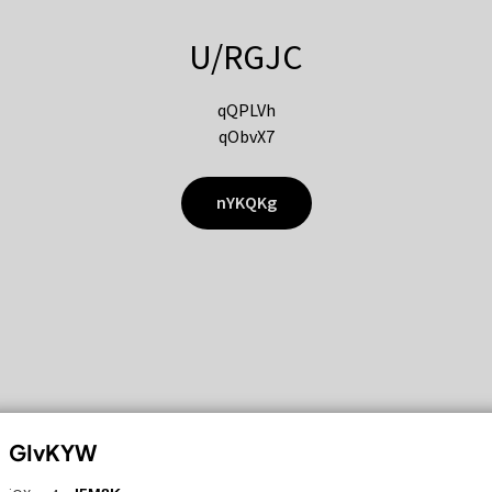
U/RGJC
qQPLVh
qObvX7
nYKQKg
GIvKYW