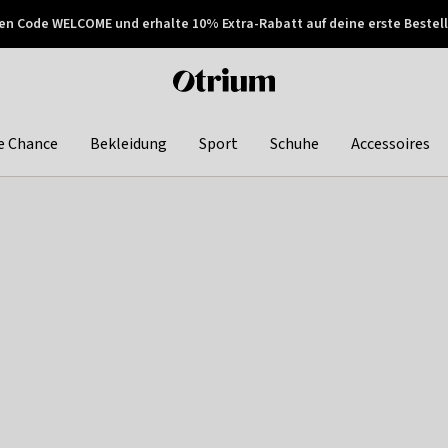
en Code WELCOME und erhalte 10% Extra-Rabatt auf deine erste Bestell
150€ !
Später zahlen
Otrium
home
page
e Chance
Bekleidung
Sport
Schuhe
Accessoires