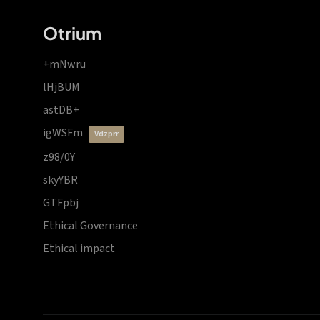
Otrium
+mNwru
lHjBUM
astDB+
igWSFm
vdzprr
z98/0Y
skyYBR
GTFpbj
Ethical Governance
Ethical impact