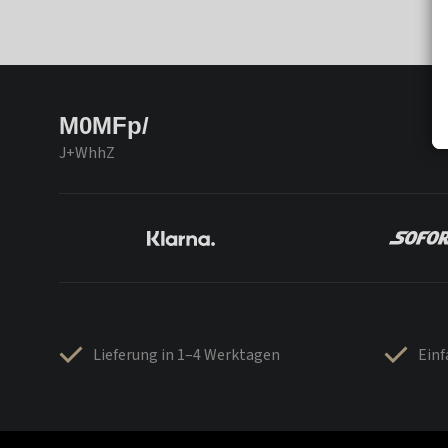
M0MFp/
J+WhhZ
Lieferung in 1–4 Werktagen
Ein