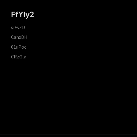
FfYIy2
si+vZD
CahxDH
01uPoc
CRzGla