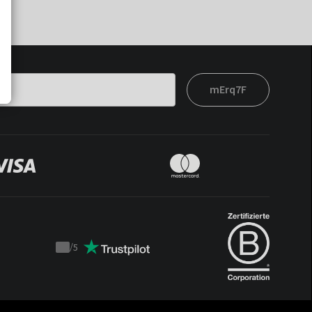
mErq7F
/
5
Trustpilot
score