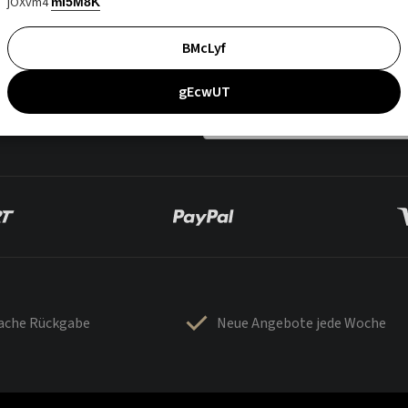
jOXvm4
mI5M8K
BMcLyf
gEcwUT
fache Rückgabe
Neue Angebote jede Woche