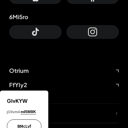
6Mi5ro
Otrium
FfYIy2
GIvKYW
jOXvm4
mI5M8K
DDcvSo
BMcLyf