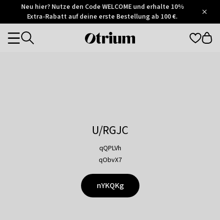
Otrium
Neu hier? Nutze den Code WELCOME und erhalte 10%
/
5
Extra-Rabatt auf deine erste Bestellung ab 100 €.
Trustpilot
score
Otrium
Categories
home
page
U/RGJC
qQPLVh
qObvX7
nYKQKg