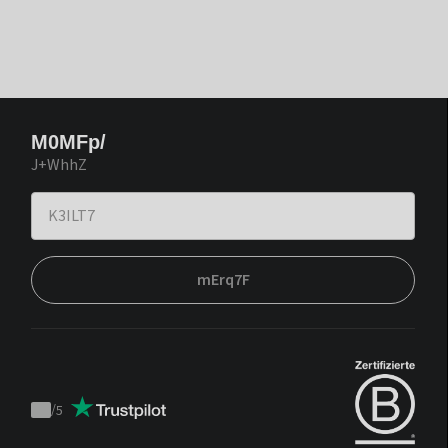
M0MFp/
J+WhhZ
mErq7F
/
5
Trustpilot
score