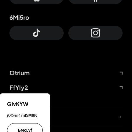
6Mi5ro
Otrium
FfYIy2
GIvKYW
jOXvm4
mI5M8K
DDcvSo
BMcLyf