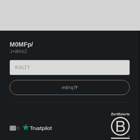
M0MFp/
J+WhhZ
mErq7F
/
5
Trustpilot
score