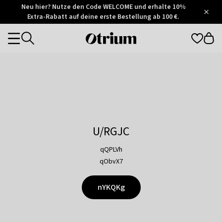
Otrium
Neu hier? Nutze den Code WELCOME und erhalte 10%
/
5
Extra-Rabatt auf deine erste Bestellung ab 100 €.
Trustpilot
score
Otrium
Categories
home
page
U/RGJC
qQPLVh
qObvX7
nYKQKg