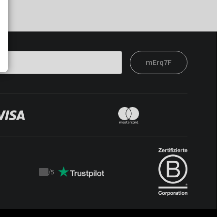
mErq7F
/
5
Trustpilot
score