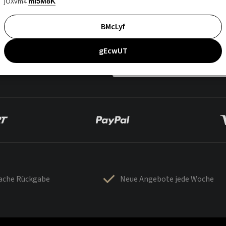
jOXvm4
mI5M8K
BMcLyf
gEcwUT
fache Rückgabe
Neue Angebote jede Woche