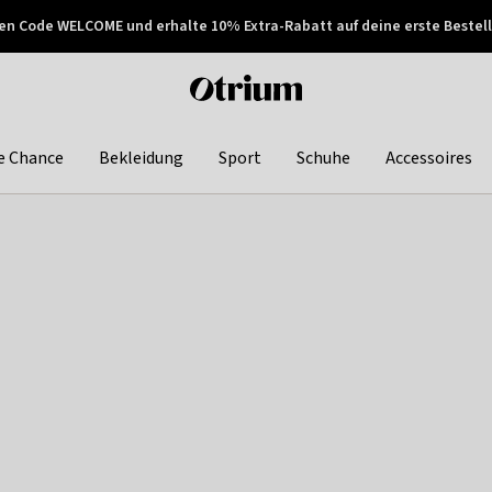
en Code WELCOME und erhalte 10% Extra-Rabatt auf deine erste Bestell
150€ !
Später zahlen
Otrium
home
page
e Chance
Bekleidung
Sport
Schuhe
Accessoires