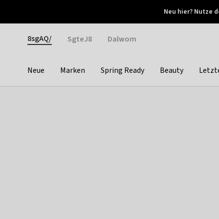
Otrium
Neu hier? Nutze d
Neue Angebote jede Woche
Kostenloser Versand ab 
Gender
8sgAQ/
SgteJ8
Dalwom
Neue
Marken
Spring Ready
Beauty
Letzt
Categories