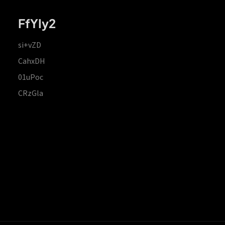
FfYIy2
si+vZD
CahxDH
01uPoc
CRzGla