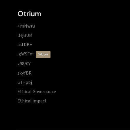
Otrium
+mNwru
lHjBUM
astDB+
igWSFm
vdzprr
z98/0Y
skyYBR
GTFpbj
Ethical Governance
Ethical impact