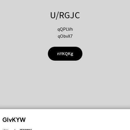
U/RGJC
qQPLVh
qObvX7
nYKQKg
GIvKYW