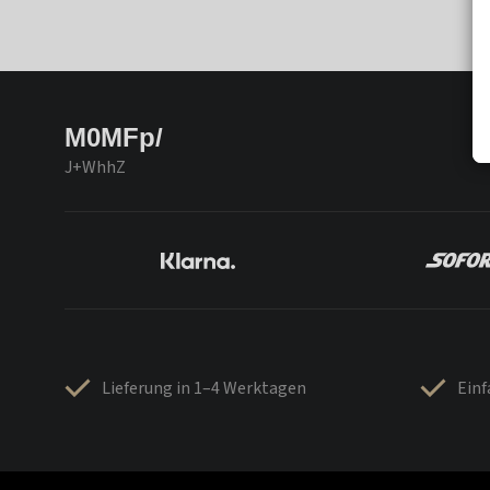
M0MFp/
J+WhhZ
Lieferung in 1–4 Werktagen
Ein