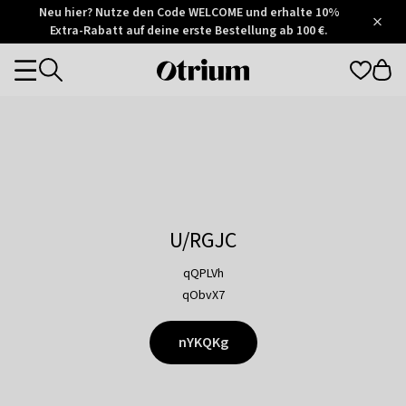
Otrium
Neu hier? Nutze den Code WELCOME und erhalte 10%
/
5
Extra-Rabatt auf deine erste Bestellung ab 100 €.
Trustpilot
score
Otrium
Categories
home
page
U/RGJC
qQPLVh
qObvX7
nYKQKg