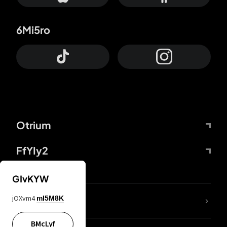
6Mi5ro
Otrium
FfYIy2
GIvKYW
jOXvm4
mI5M8K
DDcvSo
BMcLyf