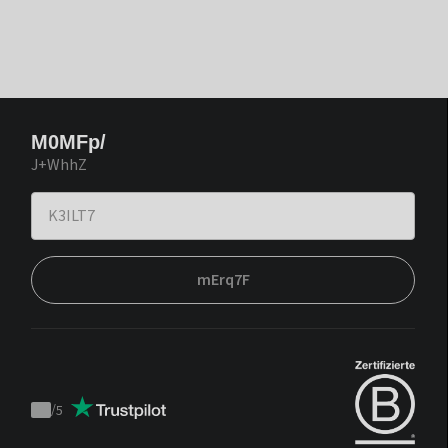
M0MFp/
J+WhhZ
mErq7F
/
5
Trustpilot
score