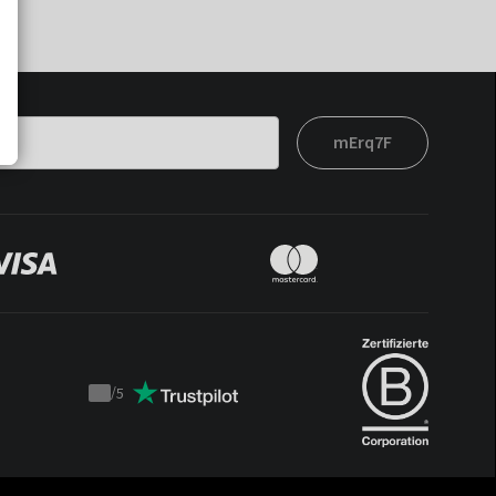
mErq7F
/
5
Trustpilot
score