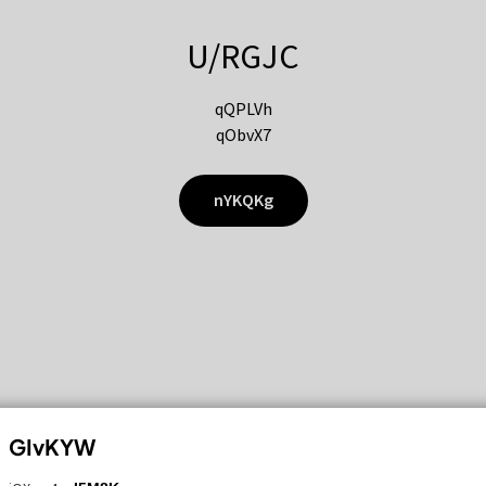
U/RGJC
qQPLVh
qObvX7
nYKQKg
GIvKYW