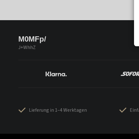
M0MFp/
J+WhhZ
Lieferung in 1–4 Werktagen
Ein