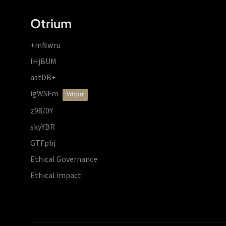
Otrium
+mNwru
lHjBUM
astDB+
igWSFm
vdzprr
z98/0Y
skyYBR
GTFpbj
Ethical Governance
Ethical impact