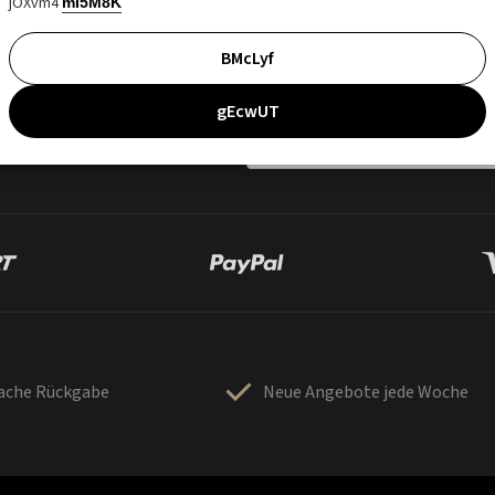
jOXvm4
mI5M8K
BMcLyf
gEcwUT
fache Rückgabe
Neue Angebote jede Woche