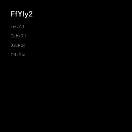
FfYIy2
si+vZD
CahxDH
01uPoc
CRzGla