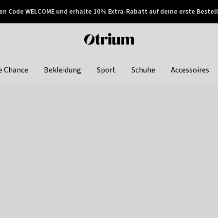
en Code WELCOME und erhalte 10% Extra-Rabatt auf deine erste Bestell
150€ !
Später zahlen
Otrium
home
page
e Chance
Bekleidung
Sport
Schuhe
Accessoires