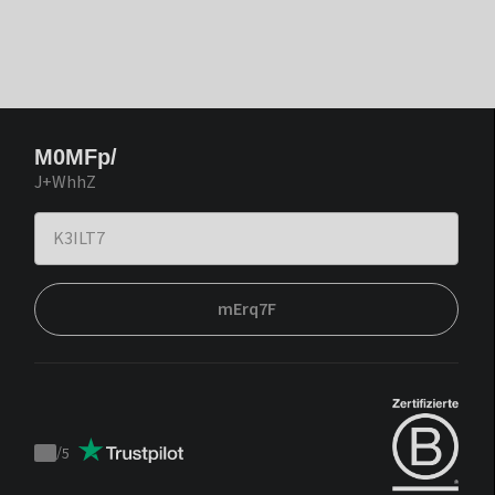
M0MFp/
J+WhhZ
mErq7F
/
5
Trustpilot
score