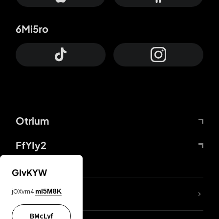
6Mi5ro
Otrium
FfYIy2
GIvKYW
jOXvm4
mI5M8K
DDcvSo
BMcLyf