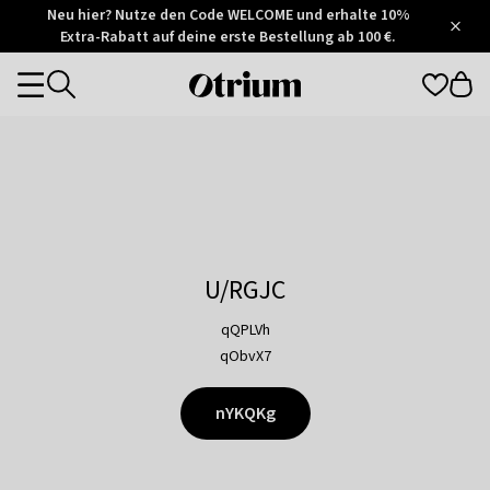
Otrium
Neu hier? Nutze den Code WELCOME und erhalte 10%
/
5
Extra-Rabatt auf deine erste Bestellung ab 100 €.
Trustpilot
score
Otrium
Categories
home
page
U/RGJC
qQPLVh
qObvX7
nYKQKg