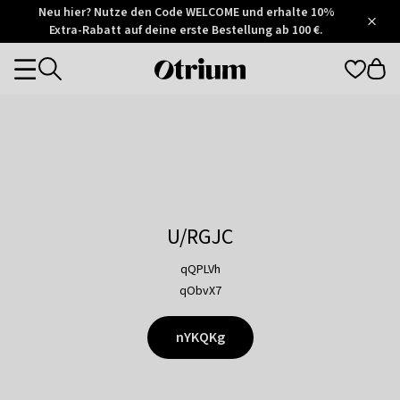
Otrium
Neu hier? Nutze den Code WELCOME und erhalte 10%
/
5
Extra-Rabatt auf deine erste Bestellung ab 100 €.
Trustpilot
score
Otrium
Categories
home
page
U/RGJC
qQPLVh
qObvX7
nYKQKg