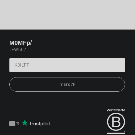
M0MFp/
J+WhhZ
mErq7F
/
5
Trustpilot
score