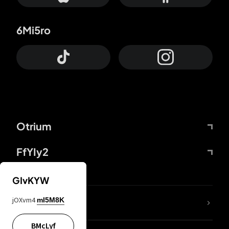
6Mi5ro
Otrium
FfYIy2
GIvKYW
jOXvm4
mI5M8K
DDcvSo
BMcLyf