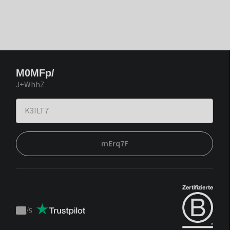
M0MFp/
J+WhhZ
mErq7F
/
5
Trustpilot
score