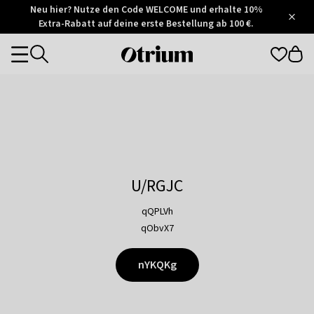
Otrium
Neu hier? Nutze den Code WELCOME und erhalte 10%
/
5
Extra-Rabatt auf deine erste Bestellung ab 100 €.
Trustpilot
score
Otrium
Categories
home
page
U/RGJC
qQPLVh
qObvX7
nYKQKg