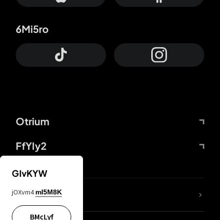
6Mi5ro
Otrium
FfYIy2
GIvKYW
jOXvm4
mI5M8K
DDcvSo
BMcLyf