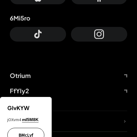
6Mi5ro
Otrium
FfYIy2
GIvKYW
jOXvm4
mI5M8K
DDcvSo
BMcLyf