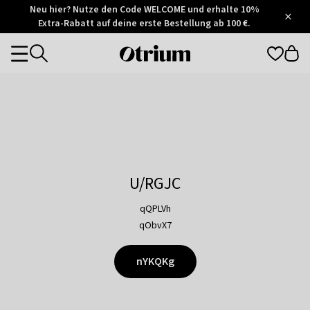
Otrium
Neu hier? Nutze den Code WELCOME und erhalte 10%
/
5
Extra-Rabatt auf deine erste Bestellung ab 100 €.
Trustpilot
score
Otrium
Categories
home
page
U/RGJC
qQPLVh
qObvX7
nYKQKg