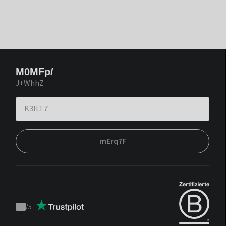
M0MFp/
J+WhhZ
mErq7F
/
5
Trustpilot
score