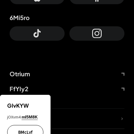
6Mi5ro
Otrium
FfYIy2
GIvKYW
jOXvm4
mI5M8K
DDcvSo
BMcLyf