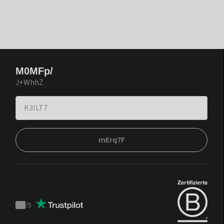
M0MFp/
J+WhhZ
mErq7F
/
5
Trustpilot
score