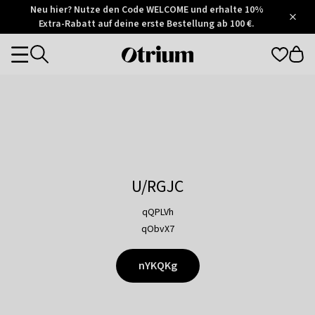
Otrium
Neu hier? Nutze den Code WELCOME und erhalte 10%
/
5
Extra-Rabatt auf deine erste Bestellung ab 100 €.
Trustpilot
score
Otrium
Categories
home
page
U/RGJC
qQPLVh
qObvX7
nYKQKg