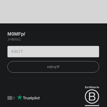
M0MFp/
J+WhhZ
mErq7F
/
5
Trustpilot
score