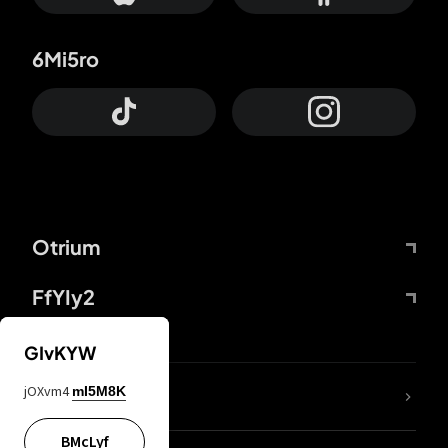
6Mi5ro
Otrium
FfYIy2
GIvKYW
jOXvm4
mI5M8K
DDcvSo
BMcLyf