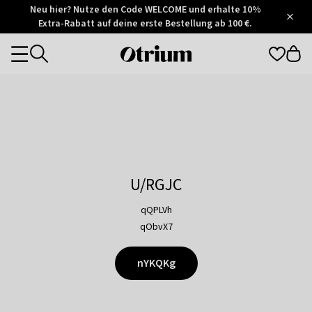
Otrium
Neu hier? Nutze den Code WELCOME und erhalte 10%
/
5
Extra-Rabatt auf deine erste Bestellung ab 100 €.
Trustpilot
score
Otrium
Categories
home
page
U/RGJC
qQPLVh
qObvX7
nYKQKg