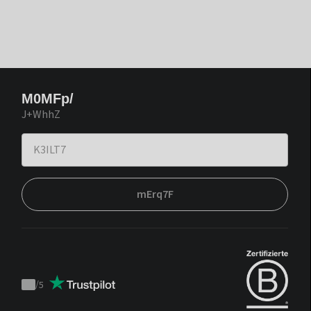
M0MFp/
J+WhhZ
mErq7F
/
5
Trustpilot
score