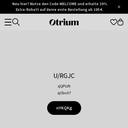
Otrium
Neu hier? Nutze den Code WELCOME und erhalte 10%
/
5
Extra-Rabatt auf deine erste Bestellung ab 100 €.
Trustpilot
score
Otrium
Categories
home
page
U/RGJC
qQPLVh
qObvX7
nYKQKg