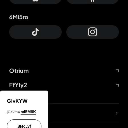
6Mi5ro
Otrium
FfYIy2
GIvKYW
jOXvm4
mI5M8K
DDcvSo
BMcLyf