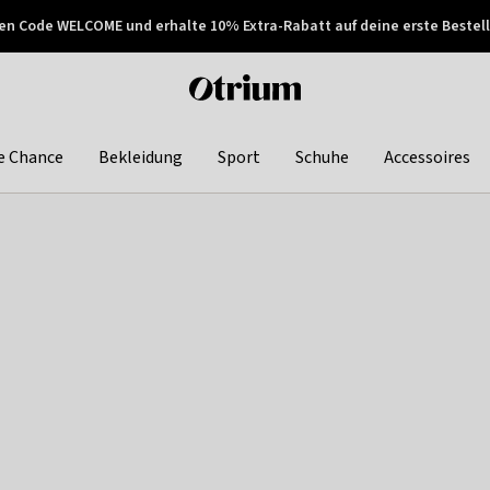
en Code WELCOME und erhalte 10% Extra-Rabatt auf deine erste Bestell
150€ !
Später zahlen
Otrium
home
page
e Chance
Bekleidung
Sport
Schuhe
Accessoires