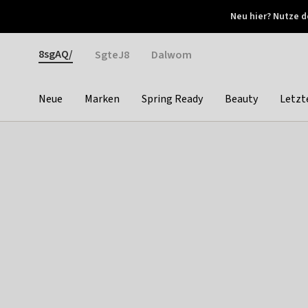
Otrium
Neu hier? Nutze d
Neue Angebote jede Woche
Kostenloser Versand ab 
Gender
8sgAQ/
SgteJ8
Dalwom
Neue
Marken
Spring Ready
Beauty
Letzt
Categories