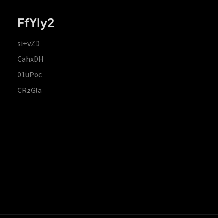
FfYIy2
si+vZD
CahxDH
01uPoc
CRzGla