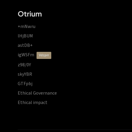
Otrium
+mNwru
lHjBUM
astDB+
igWSFm
vdzprr
z98/0Y
skyYBR
GTFpbj
Ethical Governance
Ethical impact