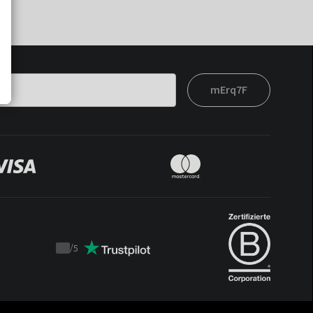
mErq7F
/
5
Trustpilot
score