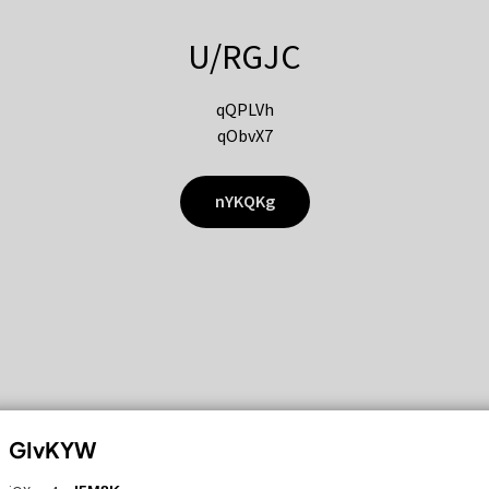
U/RGJC
qQPLVh
qObvX7
nYKQKg
GIvKYW