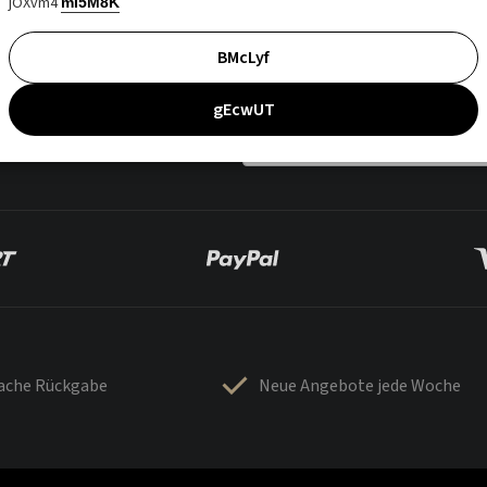
jOXvm4
mI5M8K
BMcLyf
gEcwUT
fache Rückgabe
Neue Angebote jede Woche