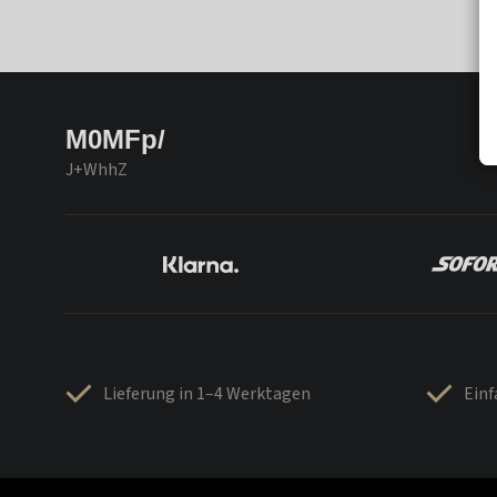
M0MFp/
J+WhhZ
Lieferung in 1–4 Werktagen
Ein