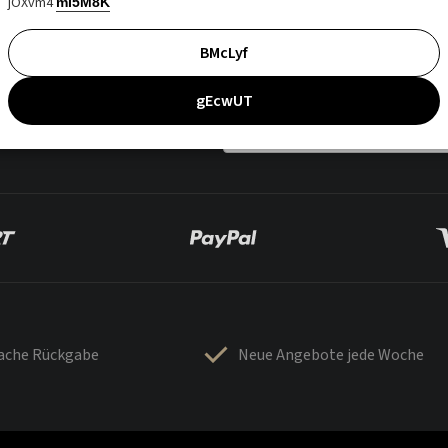
jOXvm4
mI5M8K
BMcLyf
gEcwUT
fache Rückgabe
Neue Angebote jede Woche