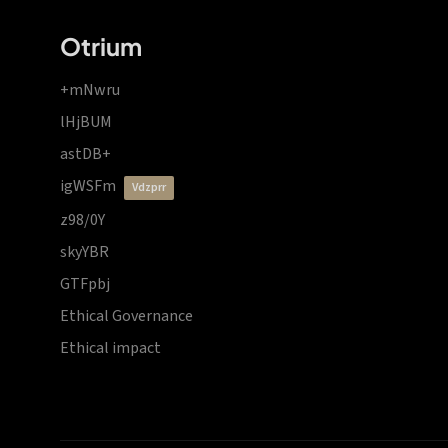
Otrium
+mNwru
lHjBUM
astDB+
igWSFm
vdzprr
z98/0Y
skyYBR
GTFpbj
Ethical Governance
Ethical impact