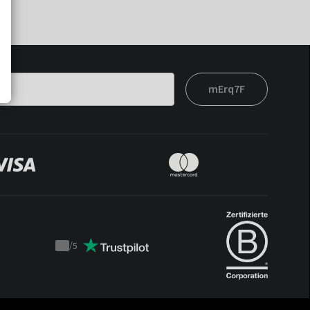
mErq7F
/
5
Trustpilot
score