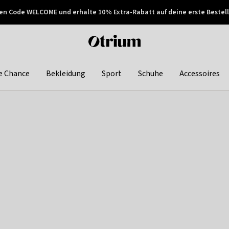
en Code WELCOME und erhalte 10% Extra-Rabatt auf deine erste Bestell
150€ !
Später zahlen
Otrium
home
page
e Chance
Bekleidung
Sport
Schuhe
Accessoires