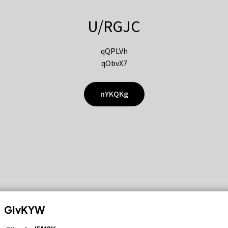
U/RGJC
qQPLVh
qObvX7
nYKQKg
GIvKYW