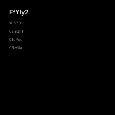
FfYIy2
si+vZD
CahxDH
01uPoc
CRzGla