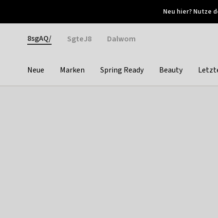
Otrium
Neu hier? Nutze d
Neue Angebote jede Woche
Kostenloser Versand ab 
Gender
8sgAQ/
SgteJ8
Dalwom
Neue
Marken
Spring Ready
Beauty
Letzt
Categories