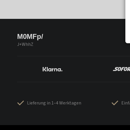
M0MFp/
J+WhhZ
Lieferung in 1–4 Werktagen
Ein