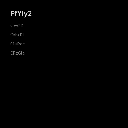
FfYIy2
si+vZD
CahxDH
01uPoc
CRzGla