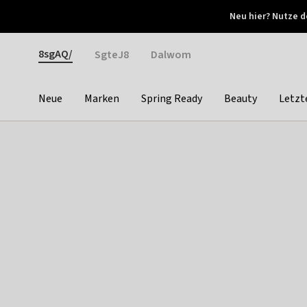
Otrium
Neu hier? Nutze d
Neue Angebote jede Woche
Kostenloser Versand ab 
Gender
8sgAQ/
SgteJ8
Dalwom
Neue
Marken
Spring Ready
Beauty
Letzt
Categories