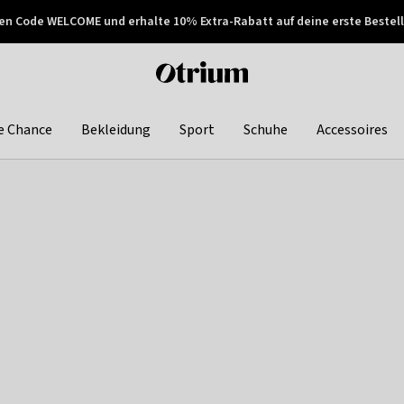
en Code WELCOME und erhalte 10% Extra-Rabatt auf deine erste Bestell
150€ !
Später zahlen
Otrium
home
page
e Chance
Bekleidung
Sport
Schuhe
Accessoires