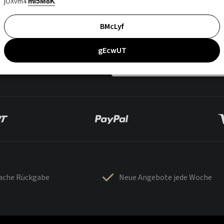
jOXvm4
mI5M8K
BMcLyf
gEcwUT
fache Rückgabe
Neue Angebote jede Woche