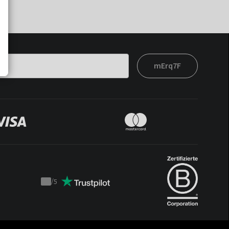
mErq7F
/
5
Trustpilot
score