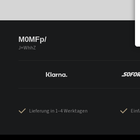
M0MFp/
J+WhhZ
Lieferung in 1–4 Werktagen
Ein