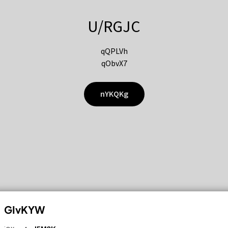
U/RGJC
qQPLVh
qObvX7
nYKQKg
GIvKYW