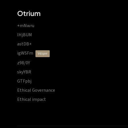
Otrium
+mNwru
lHjBUM
astDB+
igWSFm
vdzprr
z98/0Y
skyYBR
GTFpbj
Ethical Governance
Ethical impact