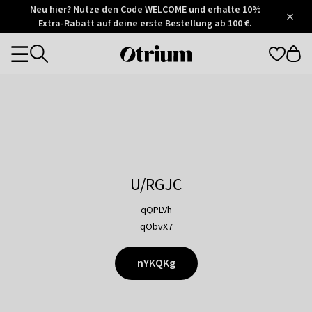
Otrium
Neu hier? Nutze den Code WELCOME und erhalte 10%
/
5
Extra-Rabatt auf deine erste Bestellung ab 100 €.
Trustpilot
score
Otrium
Categories
home
page
U/RGJC
qQPLVh
qObvX7
nYKQKg