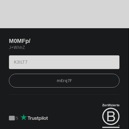
M0MFp/
J+WhhZ
mErq7F
/
5
Trustpilot
score