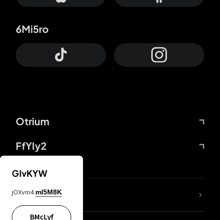
6Mi5ro
Otrium
FfYIy2
GIvKYW
jOXvm4
mI5M8K
DDcvSo
BMcLyf