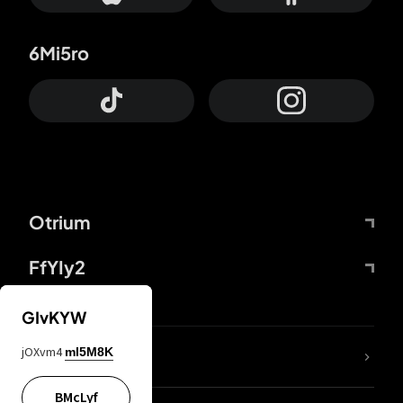
6Mi5ro
Otrium
FfYIy2
GIvKYW
jOXvm4
mI5M8K
DDcvSo
BMcLyf