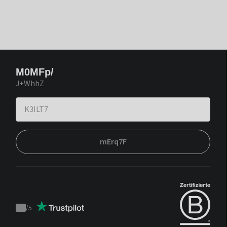
M0MFp/
J+WhhZ
mErq7F
/
5
Trustpilot
score