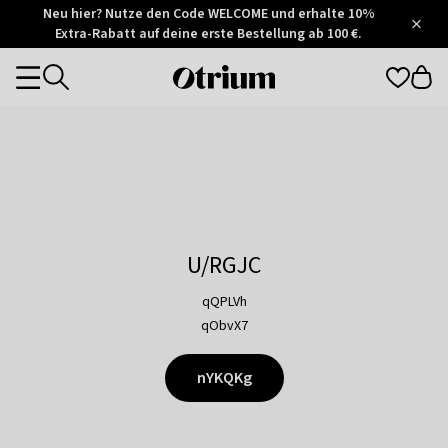
Otrium
Neu hier? Nutze den Code WELCOME und erhalte 10%
/
5
Extra-Rabatt auf deine erste Bestellung ab 100 €.
Trustpilot
score
Otrium
Categories
home
page
U/RGJC
qQPLVh
qObvX7
nYKQKg