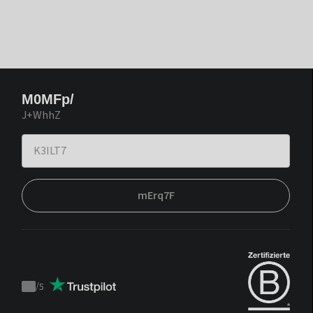
M0MFp/
J+WhhZ
mErq7F
/
5
Trustpilot
score