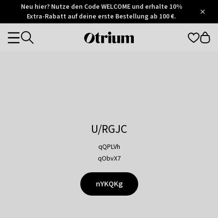
Otrium
Neu hier? Nutze den Code WELCOME und erhalte 10%
/
5
Extra-Rabatt auf deine erste Bestellung ab 100 €.
Trustpilot
score
Otrium
Categories
home
page
U/RGJC
qQPLVh
qObvX7
nYKQKg