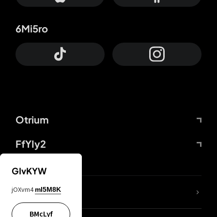
6Mi5ro
Otrium
FfYIy2
GIvKYW
jOXvm4
mI5M8K
DDcvSo
BMcLyf