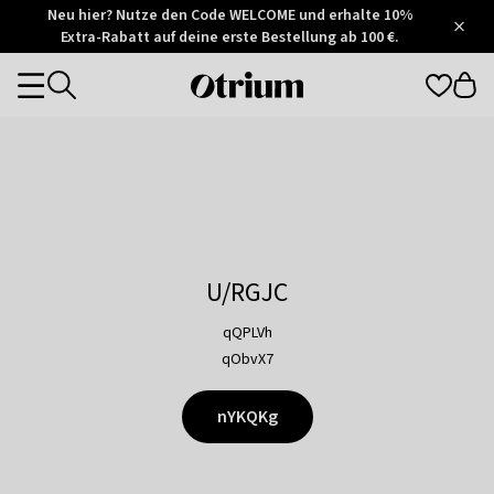
Otrium
Neu hier? Nutze den Code WELCOME und erhalte 10%
/
5
Extra-Rabatt auf deine erste Bestellung ab 100 €.
Trustpilot
score
Otrium
Categories
home
page
U/RGJC
qQPLVh
qObvX7
nYKQKg