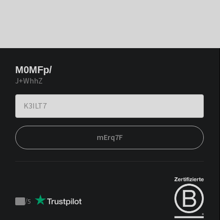
M0MFp/
J+WhhZ
mErq7F
/
5
Trustpilot
score