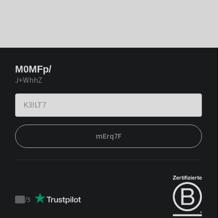
M0MFp/
J+WhhZ
mErq7F
/
5
Trustpilot
score