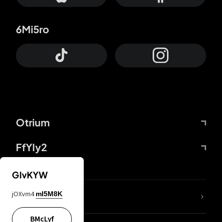
6Mi5ro
Otrium
FfYIy2
GIvKYW
jOXvm4
mI5M8K
DDcvSo
BMcLyf