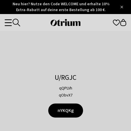
Otrium
Neu hier? Nutze den Code WELCOME und erhalte 10%
/
5
Extra-Rabatt auf deine erste Bestellung ab 100 €.
Trustpilot
score
Otrium
Categories
home
page
U/RGJC
qQPLVh
qObvX7
nYKQKg